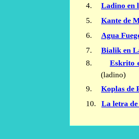
4.
Ladino en 
5.
Kante de M
6.
Agua Fueg
7.
Bialik en 
8.
Eskrito 
(ladino)
9.
Koplas de 
10.
La letra d