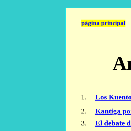
página principal
Ar
1.
Los Kuento
2.
Kantiga po
3.
El debate de