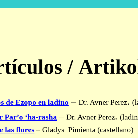
tículos
/
Artiko
–
.
s de Ezopo en ladino
Dr. Avner Perez
(
–
.
r Par’o ‘ha-rasha
Dr. Avner Perez
(ladi
 las flores
–
Gladys
Pimienta
(
castellano
)