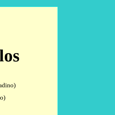
los
ladino)
no)