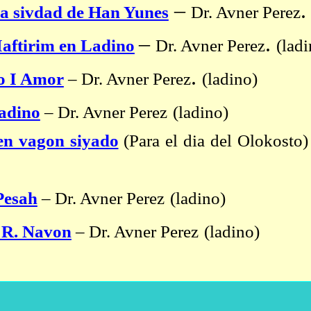
–
la sivdad de Han Yunes
Dr. Avner Perez
–
.
aftirim en Ladino
Dr. Avner Perez
(ladi
.
o I Amor
–
Dr. Avner Perez
(ladino)
Ladino
–
Dr. Avner Perez
(ladino)
en vagon siyado
(Para el dia del Olokosto)
Pesah
–
Dr. Avner Perez
(ladino)
e R. Navon
–
Dr. Avner Perez
(ladino)