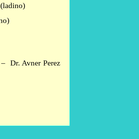
.
(ladino)
no)
–
Dr. Avner Perez