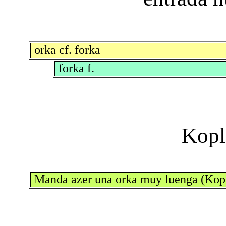
orka cf. forka
forka f.
Manda azer una orka muy luenga (Kopl