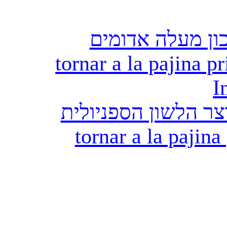
ון מעלה אדומים
tornar a la pajina pr
I
ר הלשון הספניולית
tornar a la pajina