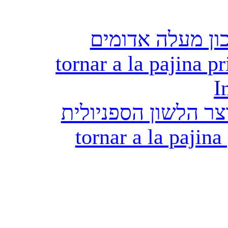
ון מעלה אדומים
tornar a la pajina pr
I
ר הלשון הספניולית
tornar a la pajina