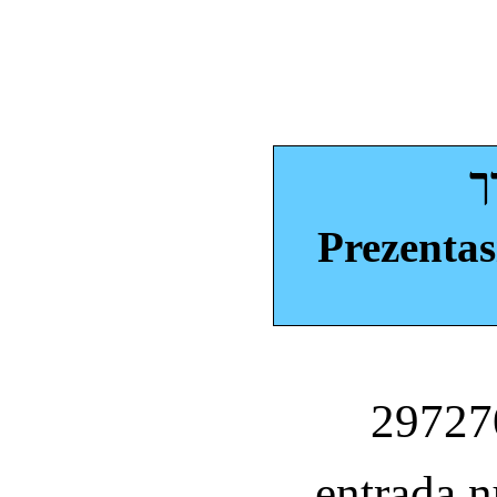
ך
Prezentas
entrada 