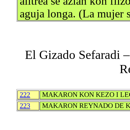
alitrea se azian kon fii
aguja longa. (La mujer 
המטבח הספרדי – מתכונים El Gizado Sefaradi –
R
222
MAKARON KON KEZO I LE
223
MAKARON REYNADO DE 