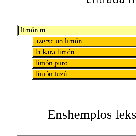
limón m.
azerse un limón
la kara limón
limón puro
limón tuzú