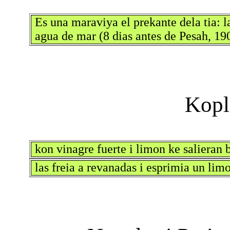
Es una maraviya el prekante dela tia: 
agua de mar (8 dias antes de Pesah, 19
kon vinagre fuerte i limon ke salieran 
las freia a revanadas i esprimia un lim