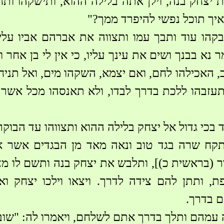
יצחק בנה, וילן אתה בלילה ההוא, ותישקהו ותחב
 איך תוכל נפשי להיפרד ממך?"
קהו עוד ותבך עמו ותצווה את אברהם אביו על
מר נא בבנך ושים את עינך עליו, כי אין לי בן אחר 
, האכילהו לחם, ואם יצמא, השקהו מים, ואל תניחה
עזבהו ללכת בדרך לבדו, ולא תאנסהו מכל אשר 
בכי גדול אל יצחק בלילה ההוא ותצווהו עד הבוקר
 ותקח שרה בגד טוב ונאה מאד מן הבגדים אשר 
ר (בראשית כ)], ותלבש את יצחק בנה ותשם לו מ
, ותתן להם צידה לדרך. ויצאו וילכו יצחק וא
 בדרך.
עמהם ותלך בדרך אתם לשלחם, ויאמרו לה: "שובי