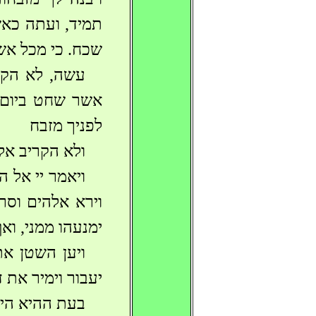
תמיד, ועתה כאשר
שכח. כי מכל אש
עשה, לא הקר
אשר שחט ביום ה
לפניך מזבח
ולא הקריב אלי
ויאמר יי אל 
וירא אלהים וסר
ימנעהו ממני, ואף
ויען השטן את
יעבור וימיר את ד
בעת ההיא היה