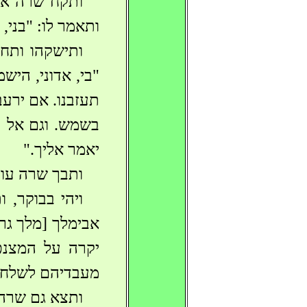
ותקח שרה את 
ותאמר לו: "בני,
ותישקהו ותחב
"בי, אדוני, היש
תעזבנו. אם ירעב
בשמש. וגם אל ת
יאמר אליך."
ותבך שרה עוד 
ויהי בבוקר,
אבימלך [מלך גר
יקרה על המצנפת
מעבדיהם לשלחם
ותצא גם שרה 