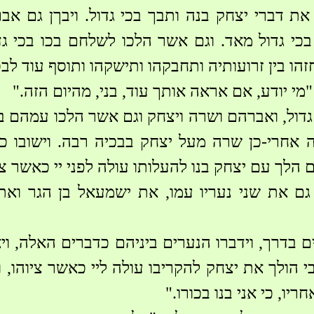
 דברי יצחק בנה ותבך בכי גדול. ויבךן גם אב
כי גדול מאד. וגם אשר הלכו לשלחם בכו בכי ג
הו בין זרועותיה ותחבקהו ותישקהו ותוסף עוד לבכ
י יודע, אם אראה אותך עוד, בני, מהיום הזה."
י גדול, ואברהם ושרה ויצחק וגם אשר הלכו עמהם ב
אחרי-כן שרה מעל יצחק בבכיה רבה. וישובו כ
הלך עם יצחק בנו להעלותו עולה לפני יי כאשר צי
ם את שני נעריו עמו, את ישמעאל בן הגר ואת א
ים בדרך, וידברו הנערים ביניהם כדברים האלה, ו
הולך את יצחק להקריבו עולה ליי כאשר ציוהו, וה
יו, כי אני בנו בכורו."