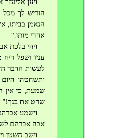
ויען אליעזר 
הוריש לך מכל א
הנאמן בביתו, אש
אחרי מותו."
ויהי בלכת אב
עניו ושפל ריח 
לעשות הדבר הזה
ותשחטהו היום 
שמעת, כי אין ה
שחט את בנך!"
וישמע אברהם 
אבה אברהם לשמוע
וישב השטן וי