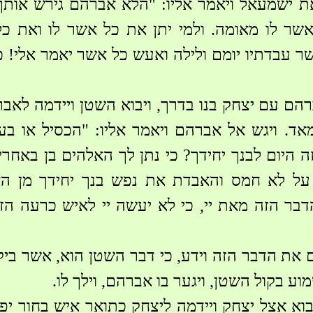
את ישמעאל ויאמר אליו: "הלא אברהם גירש אותך
שר לו מאומה. ולמי יתן את כל אשר לו ואת כל
ר עבדתיו יומם ולילה ואעש כל אשר יאמר אלי! כי
רהם עם יצחק בנו בדרך, ויבוא השטן ויידמה לאב
מאד. ויגש אל אברהם ויאמר אליו: "הכסיל או 
 היום לבנך יחידך? כי נתן לך האלהים בן באחרי
על לא חמס והאבדת את נפש בנך יחידך מן ה
דבר הזה מאת יי, כי לא יעשה יי לאיש כרעה הזא
את הדבר הזה וידע, כי דבר השטן הוא, אשר ביקש
 בקול השטן, ויגער בו אברהם, וילך לו.
בוא אצל יצחק ויידמה ליצחק כתואר איש בחור יפ