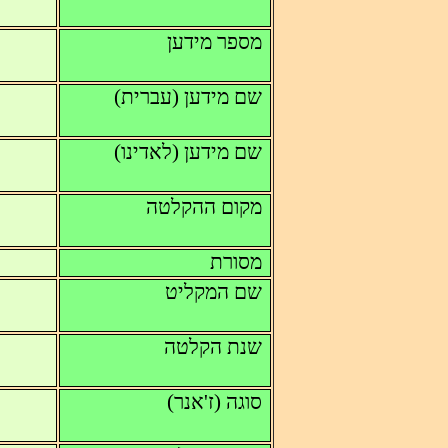
מספר מידען
שם מידען (עברית)
שם מידען (לאדינו)
מקום ההקלטה
מסורת
שם המקליט
שנת הקלטה
סוגה (ז'אנר)