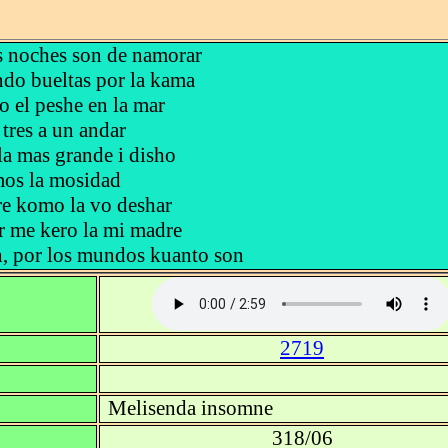
s noches son de namorar
do bueltas por la kama
 el peshe en la mar
tres a un andar
 la mas grande i disho
os la mosidad
re komo la vo deshar
r me kero la mi madre
, por los mundos kuanto son
2719
Melisenda insomne
318/06