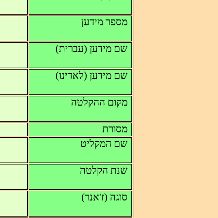
מספר מידען
שם מידען (עברית)
שם מידען (לאדינו)
מקום ההקלטה
מסורת
שם המקליט
שנת הקלטה
סוגה (ז'אנר)