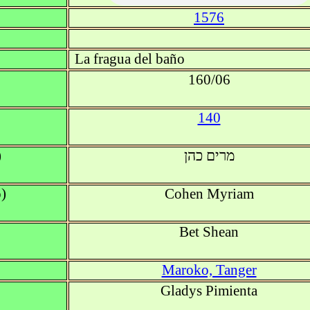
1576
La fragua del baño
160/06
140
)
מרים כהן
)
Cohen Myriam
Bet Shean
Maroko, Tanger
Gladys Pimienta