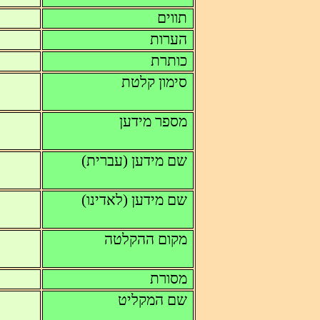
תווים
הערות
כותרת
סימון קלטת
מספר מידען
שם מידען (עברית)
שם מידען (לאדינו)
מקום ההקלטה
מסורת
שם המקליט