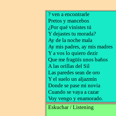
? ven a encontrarle
Pretos y mancebos
¿Por qué vinistes tú
Y dejastes tu morada?
Ay de la noche mala
Ay mis padres, ay mis madres
Y a vos lo quiero dezir
Que me fragüís unos baños
A las orillas del Sil
Las paredes sean de oro
Y el suelo un aljazmín
Donde se pase mi novia
Cuando se vaya a cazar
Voy vengo y enamorado.
Eskuchar / Listening