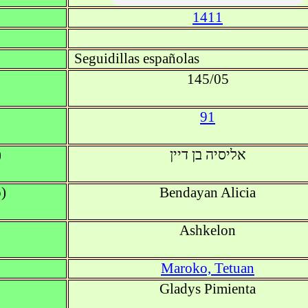
1411
Seguidillas españolas
145/05
91
)
אליסיה בן דיין
)
Bendayan Alicia
Ashkelon
Maroko, Tetuan
Gladys Pimienta