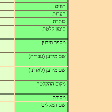
תווים
הערות
כותרת
סימון קלטת
מספר מידען
שם מידען (עברית)
שם מידען (לאדינו)
מקום ההקלטה
מסורת
שם המקליט