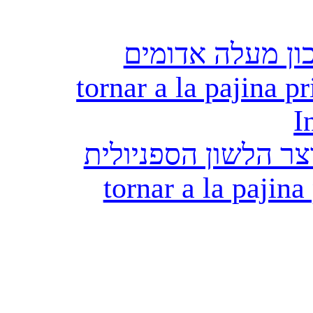
ון מעלה אדומים
tornar a la pajina pr
I
ר הלשון הספניולית
tornar a la pajina