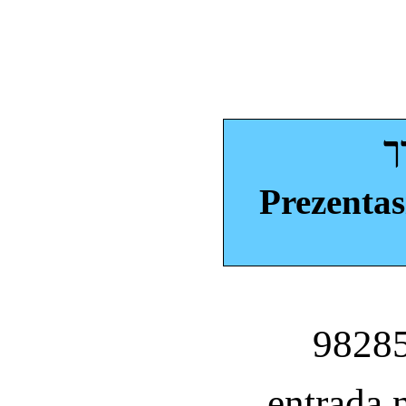
ך
Prezentas
entrada