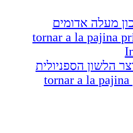
ון מעלה אדומים
tornar a la pajina pr
I
ר הלשון הספניולית
tornar a la pajina