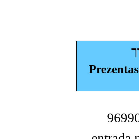
ך
Prezentas
entrada