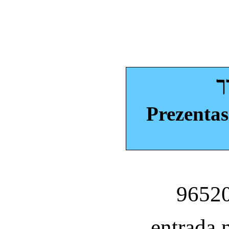
ך
Prezentas
entrada