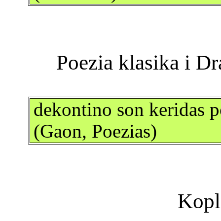
dekontino son keridas po
(Gaon, Poezias)