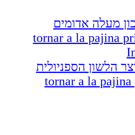
ון מעלה אדומים
tornar a la pajina pr
I
ר הלשון הספניולית
tornar a la pajina