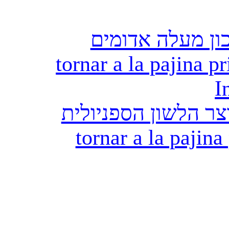
ון מעלה אדומים
tornar a la pajina pr
I
ר הלשון הספניולית
tornar a la pajina