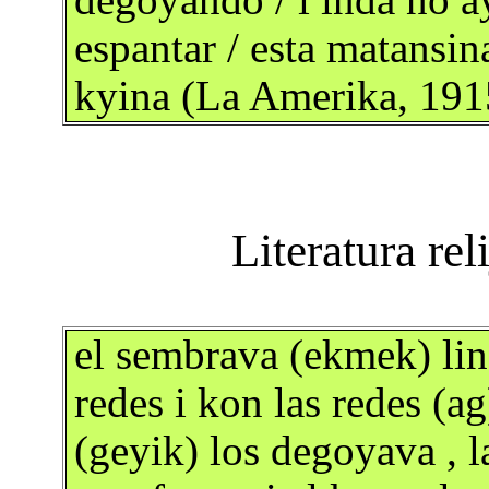
degoyando / i inda no a
espantar / esta matansin
kyina (La Amerika, 191
el sembrava (ekmek) lino
redes i kon las redes (ag
(geyik) los degoyava , l