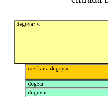
degoyar v.
merkar a degoyar
dogear
duguyar