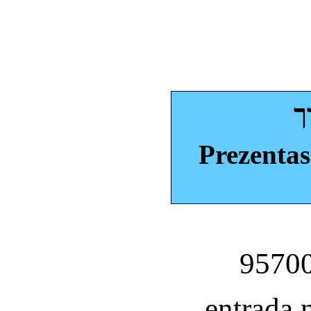
ך
Prezentas
entrada