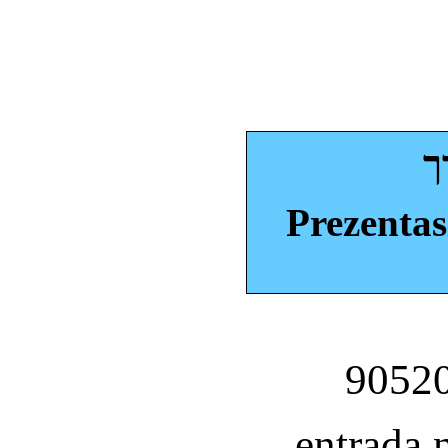
ך
Prezentas
entrada