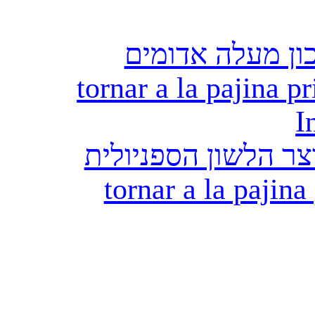
ון מעלה אדומים
tornar a la pajina pr
I
ר הלשון הספניולית
tornar a la pajina