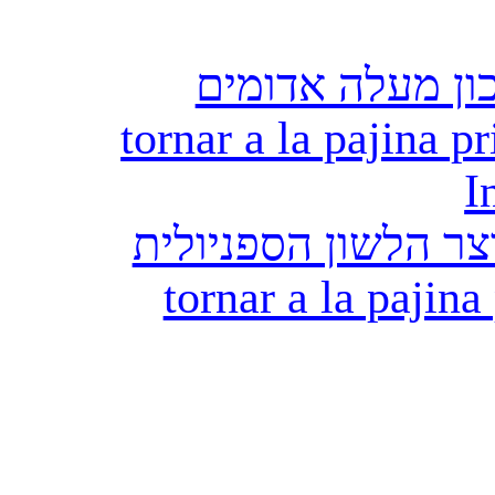
ון מעלה אדומים
tornar a la pajina pr
I
ר הלשון הספניולית
tornar a la pajina