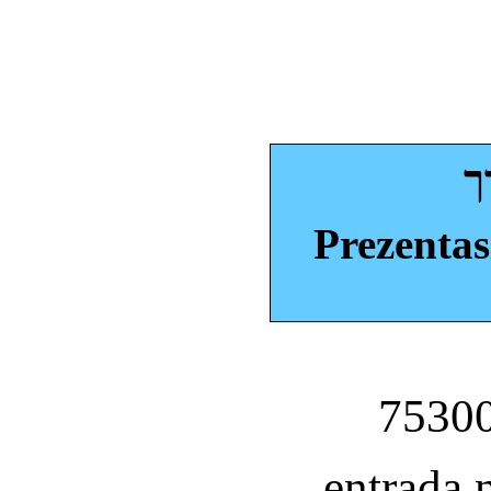
ך
Prezentas
entrada