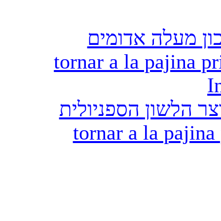
ון מעלה אדומים
tornar a la pajina pr
I
ר הלשון הספניולית
tornar a la pajina