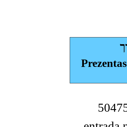
ך
Prezentas
entrada