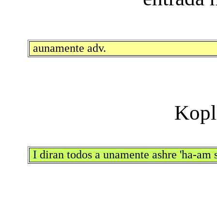
aunamente adv.
I diran todos a unamente ashre 'ha-am 