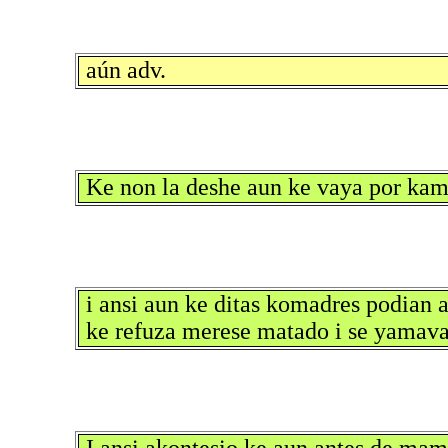
aún adv.
Ke non la deshe aun ke vaya por kam
i ansi aun ke ditas komadres podian a
ke refuza merese matado i se yamav