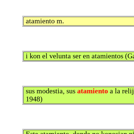
atamiento m.
i kon el velunta ser en atamientos (G
sus modestia, sus
atamiento
a la reli
1948)