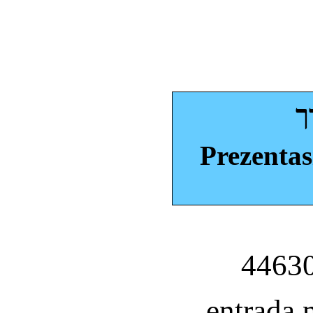
ך
Prezentas
entrada