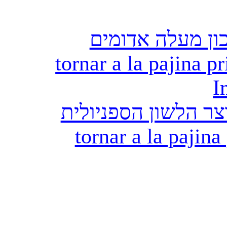
ון מעלה אדומים
tornar a la pajina pr
I
ר הלשון הספניולית
tornar a la pajina