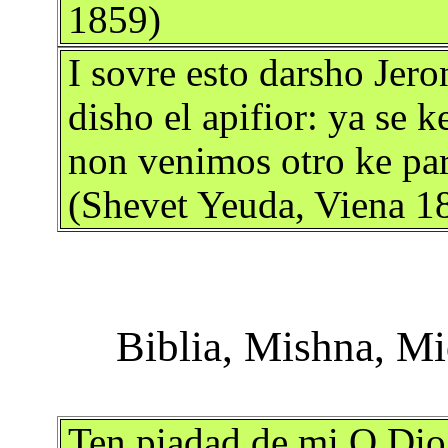
1859)
I sovre esto darsho Jer
disho el apifior: ya se 
non venimos otro ke par
(Shevet Yeuda, Viena 1
Ten piadad de mi O Dio 