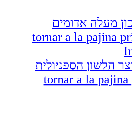
ון מעלה אדומים
tornar a la pajina pr
I
ר הלשון הספניולית
tornar a la pajina