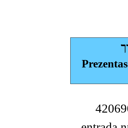
ך
Prezentas
entrada 