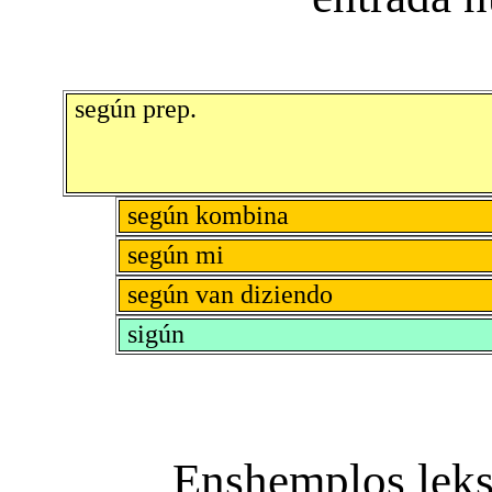
según prep.
según kombina
según mi
según van diziendo
sigún