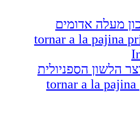
ון מעלה אדומים
tornar a la pajina pr
I
ר הלשון הספניולית
tornar a la pajina