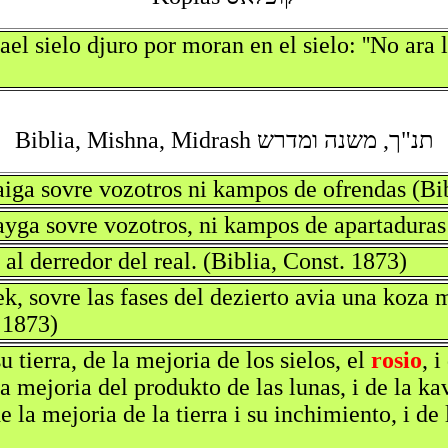
el sielo djuro por moran en el sielo: ''No ara l
תנ"ך, משנה ומדרש Biblia, Mishna, Midrash
aiga sovre vozotros ni kampos de ofrendas (Bi
kayga sovre vozotros, ni kampos de apartaduras
al derredor del real. (Biblia, Const. 1873)
 ek, sovre las fases del dezierto avia una koz
. 1873)
 tierra, de la mejoria de los sielos, el
rosio
, 
la mejoria del produkto de las lunas, i de la ka
e la mejoria de la tierra i su inchimiento, i d