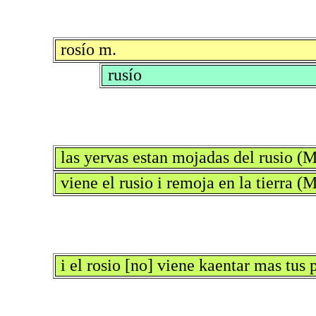
rosío m.
rusío
las yervas estan mojadas del rusio (
viene el rusio i remoja en la tierra 
i el rosio [no] viene kaentar mas tus