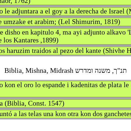
maor, 1762)
o le adjuntara a el goy a la derecha de Israel
he umzake et arabim; (Lel Shimurim, 1819)
 disho en kapitulo 4, ma ayi adjunto alkavo 'Lo
e los Kantares ,1899)
s haruzim traidos al pezo del kante (Shivhe H
תנ"ך, משנה ומדרש Biblia, Mishna, Midrash
o kon el oro lo espande i kadenitas de plata le 
ra (Biblia, Const. 1547)
juntó a las telas una kon otra kon dos ganchete