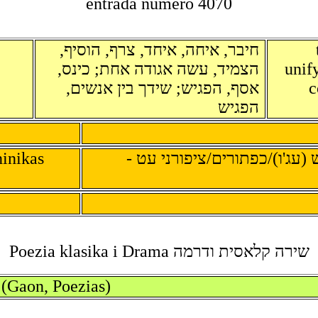
entrada numero 4070
חיבר, איחה, איחד, צרף, הוסיף,
הצמיד, עשה אגודה אחת; כינס,
unify
אסף, הפגיש; שידך בין אנשים,
c
הפגיש
ninikas
ש (עג'ו)/כפתורים/ציפורני עט
שירה קלאסית ודרמה Poezia klasika i Drama
 (Gaon, Poezias)