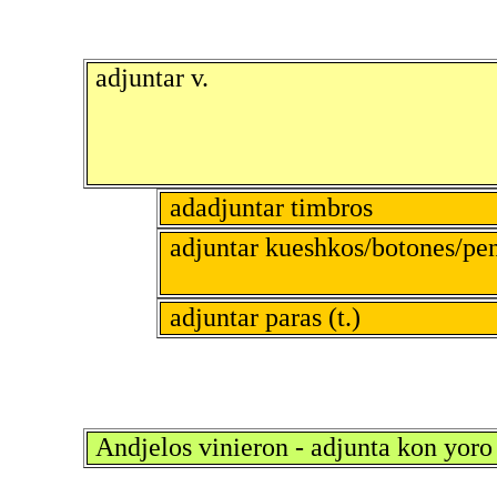
adjuntar v.
adadjuntar timbros
adjuntar kueshkos/botones/pe
adjuntar paras (t.)
Andjelos vinieron - adjunta kon yoro