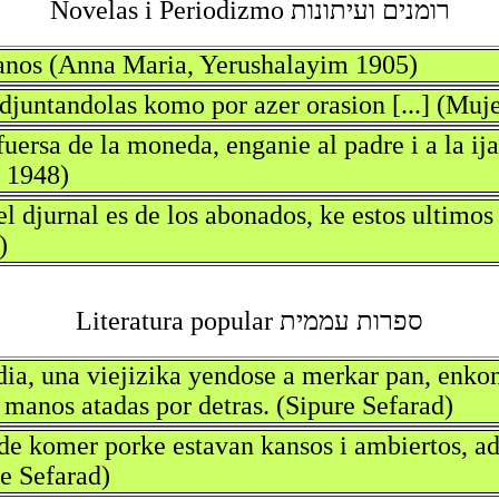
רומנים ועיתונות Novelas i Periodizmo
manos (Anna Maria, Yerushalayim 1905)
juntandolas komo por azer orasion [...] (Muje
fuersa de la moneda, enganie al padre i a la ij
l 1948)
el djurnal es de los abonados, ke estos ultimo
)
ספרות עממית Literatura popular
ia, una viejizika yendose a merkar pan, enkont
 manos atadas por detras. (Sipure Sefarad)
o de komer porke estavan kansos i ambiertos, ad
re Sefarad)