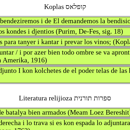
קופלאס Koplas
bendeziremos i de El demandemos la bendision 
os kondes i djentios (Purim, De-Fes, sig. 18)
 para tanyer i kantar i prevar los vinos; (Kopl
ntar / i por azer bien todo ombre se va apronta
La Amerika, 1916)
djunto I kon kolchetes de el poder telas de la
ספרות תורנית Literatura relijioza
 de batalya bien armados (Meam Loez Bereshit
erecha i lo trava si es kon espada lo adjuntara