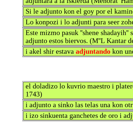
adjuntara a la iskierda (Menorat 'Ha
Si le adjunto kon el goy por el kamin
Lo konpozi i lo adjunti para seer zo
Este mizmo pasuk ''shene shadayih'' se
adjunto estos biervos. (M''L Kantar d
i akel shir estava
adjuntando
kon uno
el doladizo lo kuvrio maestro i plater
1743)
i adjunto a sinko las telas una kon ot
i izo sinkuenta ganchetes de oro i ad