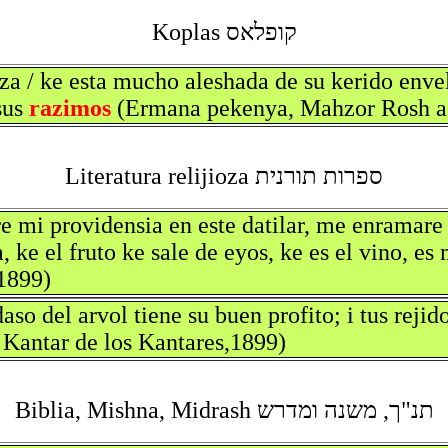
קופלאס Koplas
za / ke esta mucho aleshada de su kerido enve
sus
razimos
(Ermana pekenya, Mahzor Rosh a-
ספרות תורנית Literatura relijioza
re mi providensia en este datilar, me enramare 
 ke el fruto ke sale de eyos, ke es el vino, es
,1899)
aso del arvol tiene su buen profito; i tus reji
 Kantar de los Kantares,1899)
תנ"ך, משנה ומדרש Biblia, Mishna, Midrash