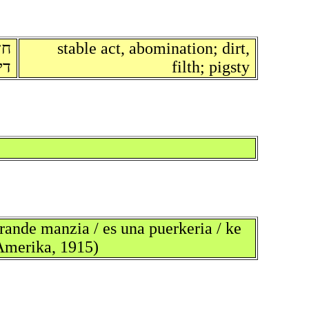
ח;
stable act, abomination; dirt,
די
filth; pigsty
ande manzia / es una puerkeria / ke
 Amerika, 1915)