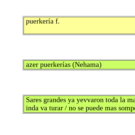
puerkería f.
a­zer puerkerías (Nehama)
Sares grandes ya yevvaron toda la m
inda va turar / no se puede mas somp