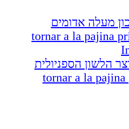
ון מעלה אדומים
tornar a la pajina pr
I
ר הלשון הספניולית
tornar a la pajina