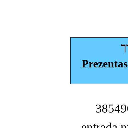
ך
Prezentas
entrada 