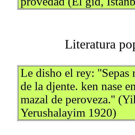
provedad (El gid, Istan
Le disho el rey: ''Sepas 
de la djente. ken nase e
mazal de peroveza.'' (Y
Yerushalayim 1920)