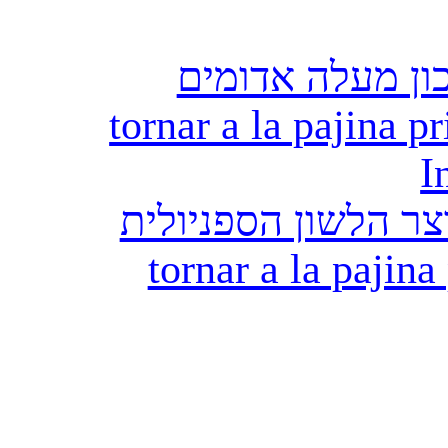
ון מעלה אדומים
tornar a la pajina pr
I
ר הלשון הספניולית
tornar a la pajina