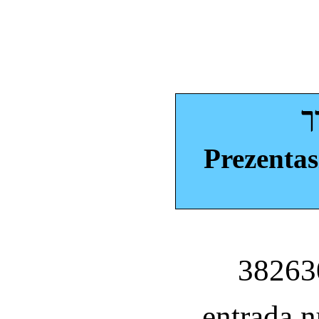
ך
Prezentas
entrada 