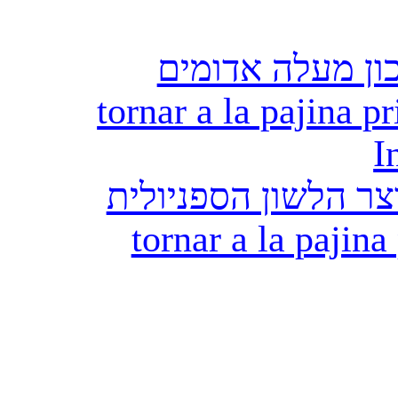
ון מעלה אדומים
tornar a la pajina pr
I
ר הלשון הספניולית
tornar a la pajina