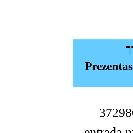
ך
Prezentas
entrada 