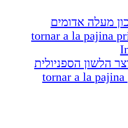
ון מעלה אדומים
tornar a la pajina pr
I
ר הלשון הספניולית
tornar a la pajina