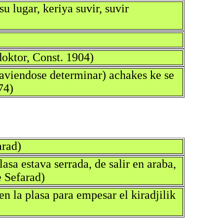
u lugar, keriya suvir, suvir
doktor, Const. 1904)
 saviendose determinar) achakes ke se
74)
arad)
asa estava serrada, de salir en araba,
e Sefarad)
n la plasa para empesar el kiradjilik