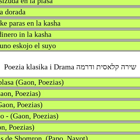
sizuda en la plasa
ma dorada
 ke paras en la kasha
inero in la kasha
 uno eskojo el suyo
שירה קלאסית ודרמה Poezia klasika i Drama
plasa (Gaon, Poezias)
aon, Poezias)
Gaon, Poezias)
to - (Gaon, Poezias)
on, Poezias)
as de Shomron. (Papo, Navot)