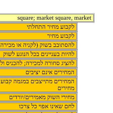
square; market square, market
לקבוע מחיר התחלתי
לקבוע מחיר
להסתובב בשוק (לקניה או מכירה)
להיות בעניינים בכל הנוגע לשוק
להציג סחורה למכירה; להכניס ול
המחירים אינם יציבים
המחירים מתייצבים במגמה קבועה/
מחירים
מחירי השוק מאמירים/יורדים
לחם שאינו אפוי כל צרכו