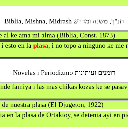
תנ"ך, משנה ומדרש Biblia, Mishna, Midrash
re al ke ama mi alma (Biblia, Const. 1873)
 i esto en la
plasa
, i no topo a ninguno ke me r
רומנים ועיתונות Novelas i Periodizmo
e famiya i las mas chikas kozas ke se pasavan 
e de nuestra plasa (El Djugeton, 1922)
ia en la plasa de Ortakioy, se detenia ayi en 