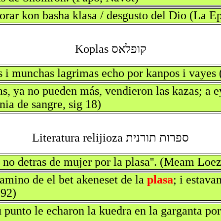
morar kon basha klasa / desgusto del Dio (La E
קופלאס Koplas
s i munchas lagrimas echo por kanpos i vayes 
s, ya no pueden más, vendieron las kazas; a ey
ia de sangre, sig 18)
ספרות תורנית Literatura relijioza
 no detras de mujer por la plasa''. (Meam Loez
kamino de el bet akeneset de la
plasa
; i estav
892)
u punto le echaron la kuedra en la garganta por