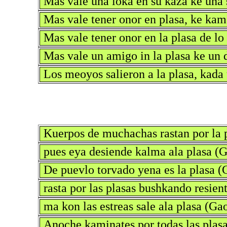
Mas vale una loka en su kaza ke una 
Mas vale tener onor en plasa, ke ka
Mas vale tener onor en la plasa de lo
Mas vale un amigo in la plasa ke un d
Los meoyos salieron a la plasa, kada
Kuerpos de muchachas rastan por la 
pues eya desiende kalma ala plasa (G
De puevlo torvado yena es la plasa (
rasta por las plasas bushkando resien
ma kon las estreas sale ala plasa (Ga
Anoche kaminates por todas las plas