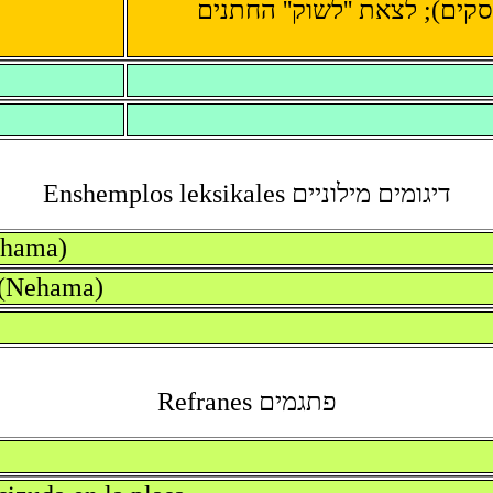
קים); לצאת ''לשוק'' החתנים
דיגומים מילוניים Enshemplos leksikales
Nehama)
a (Nehama)
פתגמים Refranes