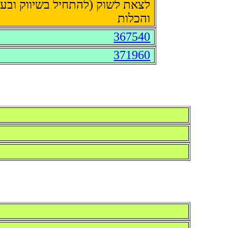
לצאת לשוק (להתחיל בשיווק ובעס
והכלות
367540
371960