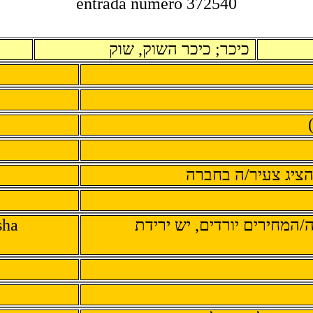
entrada numero 372540
כיכר; כיכר השוק, שוק
הציג צעיר/ה בחברה
sha
המחירים יורדים, יש ירידת