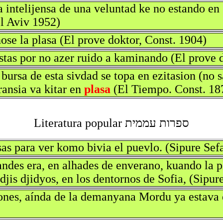
intelijensa de una veluntad ke no estando en s
el Aviv 1952)
ose la plasa (El prove doktor, Const. 1904)
estas por no azer ruido a kaminando (El prove 
 bursa de esta sivdad se topa en ezitasion (no
ansia va kitar en
plasa
(El Tiempo. Const. 18
ספרות עממית Literatura popular
asas para ver komo bivia el puevlo. (Sipure Sef
andes era, en alhades de enverano, kuando la pl
djis djidyos, en los dentornos de Sofia, (Sipur
ones, aínda de la demanyana Mordu ya estava e