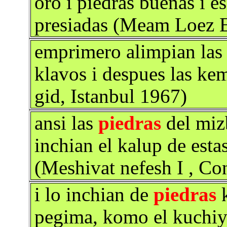
oro i piedras buenas i e
presiadas (Meam Loez E
emprimero alimpian las
klavos i despues las ke
gid, Istanbul 1967)
ansi las
piedras
del mizb
inchian el kalup de estas
(Meshivat nefesh I , Co
i lo inchian de
piedras
k
pegima, komo el kuchiyo