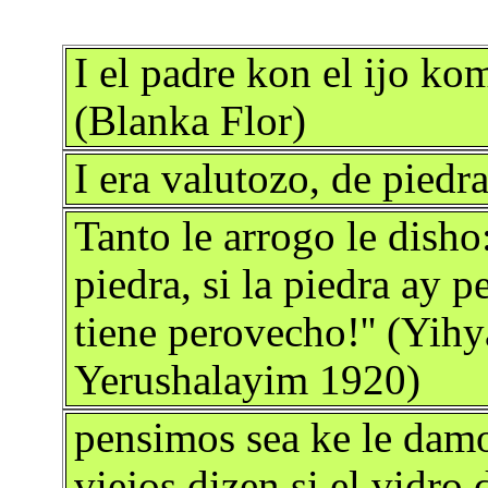
I el padre kon el ijo ko
(Blanka Flor)
I era valutozo, de piedr
Tanto le arrogo le disho:
piedra, si la piedra ay 
tiene perovecho!'' (Yih
Yerushalayim 1920)
pensimos sea ke le damo
viejos dizen si el vidro 