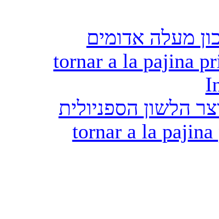
ון מעלה אדומים
tornar a la pajina pr
I
ר הלשון הספניולית
tornar a la pajina