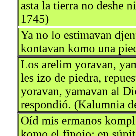
asta la tierra no deshe ni
1745)
Ya no lo estimavan djent
kontavan komo una piedr
Los arelim yoravan, yam
les izo de piedra, repues
yoravan, yamavan al Dio
respondió. (Kalumnia de
Oíd mis ermanos komplas
komo el finojo; en súpi