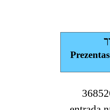
ך
Prezentas
entrada 