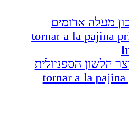
ון מעלה אדומים
tornar a la pajina pr
I
ר הלשון הספניולית
tornar a la pajina