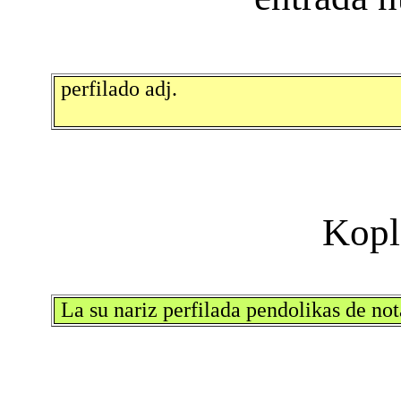
perfilado adj.
La su nariz perfilada pendolikas de no