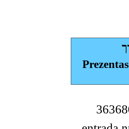
ך
Prezentas
entrada 