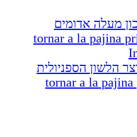
ון מעלה אדומים
tornar a la pajina pr
I
ר הלשון הספניולית
tornar a la pajina