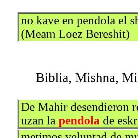
no kave en pendola el sh
(Meam Loez Bereshit)
De Mahir desendieron re
uzan la
pendola
de eskr
metimos veluntad de mu