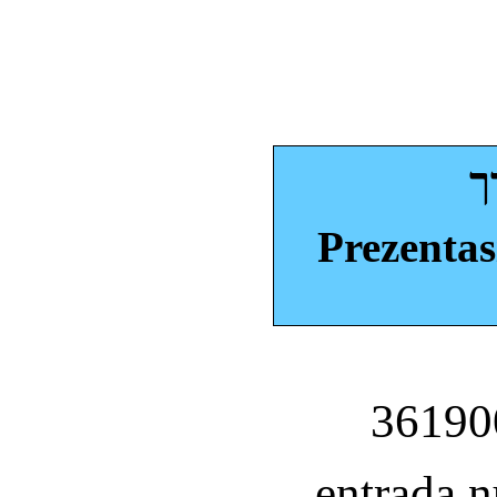
ך
Prezentas
entrada 