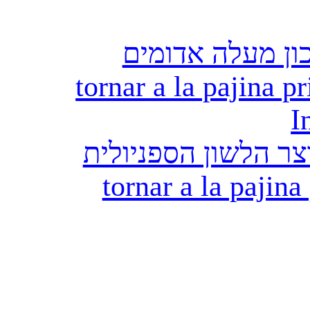
ון מעלה אדומים
tornar a la pajina pr
I
ר הלשון הספניולית
tornar a la pajina