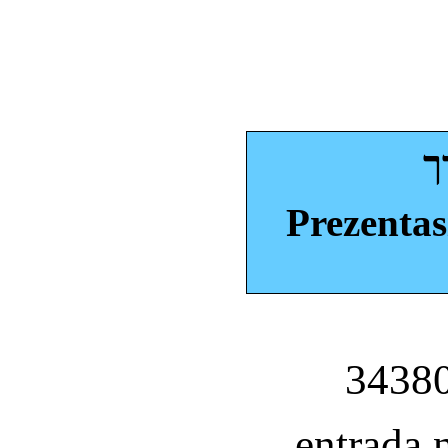
ך
Prezentas
entrada