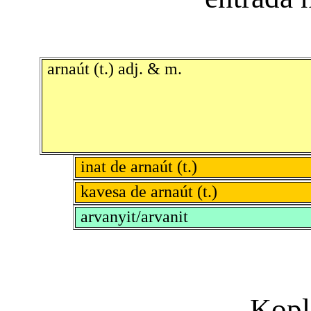
arnaút (t.) adj. & m.
inat de arnaút (t.)
kavesa de arnaút (t.)
arvanyit/arvanit