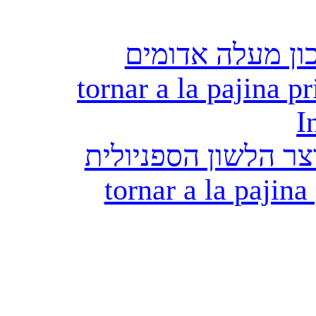
ון מעלה אדומים
tornar a la pajina pr
I
ר הלשון הספניולית
tornar a la pajina