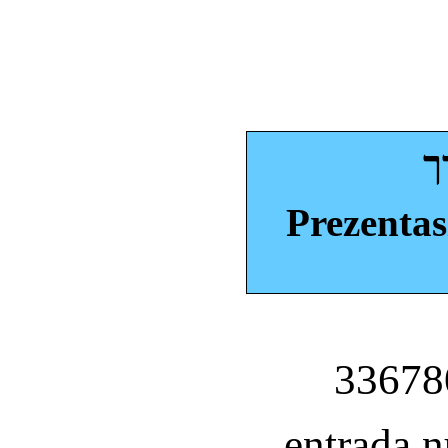
ך
Prezentas
entrada 