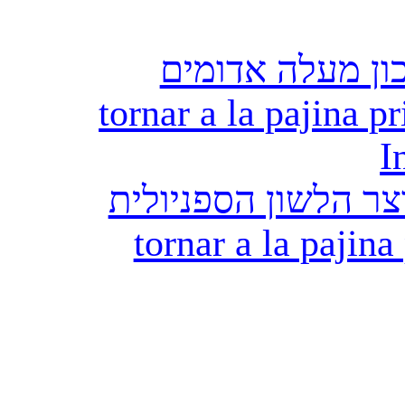
ון מעלה אדומים
tornar a la pajina pr
I
ר הלשון הספניולית
tornar a la pajina