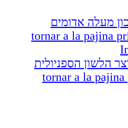
ון מעלה אדומים
tornar a la pajina pr
I
ר הלשון הספניולית
tornar a la pajina