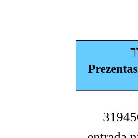
ך
Prezentas
entrada 