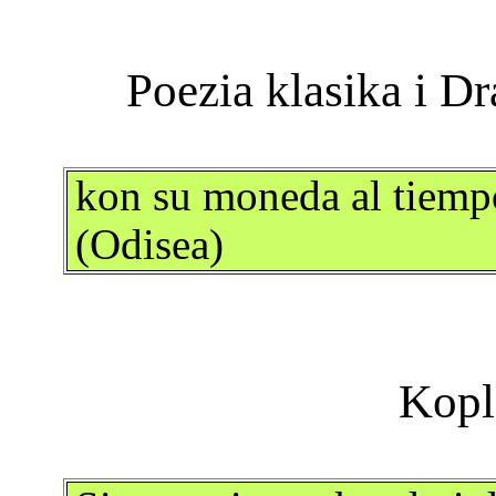
kon su moneda al tiempo
(Odisea)