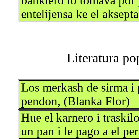
bankiero lo tomava por 
entelijensa ke el aksept
Los merkash de sirma i p
pendon, (Blanka Flor)
Hue el karnero i traskil
un pan i le pago a el pe