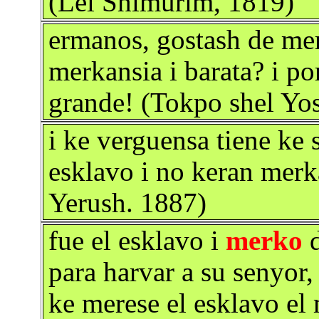
(Lel Shimurim, 1819)
ermanos, gostash de me
merkansia i barata? i po
grande! (Tokpo shel Yos
i ke verguensa tiene ke 
esklavo i no keran merk
Yerush. 1887)
fue el esklavo i
merko
d
para harvar a su senyor,
ke merese el esklavo el 