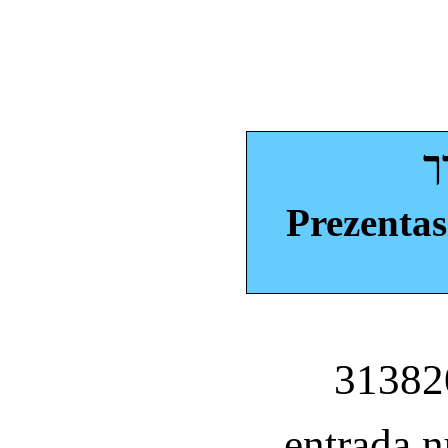
ך
Prezentas
entrada 