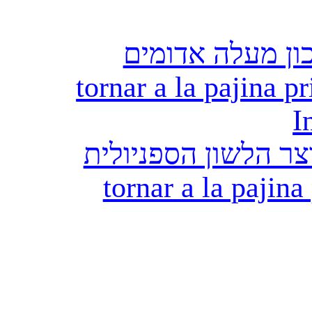
ון מעלה אדומים
tornar a la pajina pr
I
ר הלשון הספניולית
tornar a la pajina