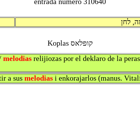
entrada numero 310640
ה, לחן
קופלאס Koplas
/
melodias
relijiozas por el deklaro de la pera
tir a sus
melodias
i enkorajarlos (manus. Vital