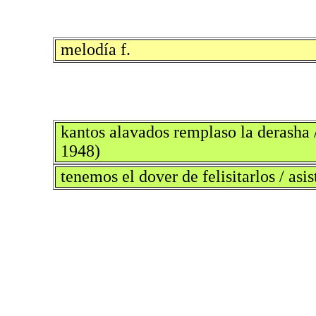
melodía f.
kantos alavados remplaso la derasha 
1948)
tenemos el dover de felisitarlos / asis