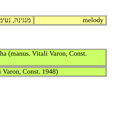
מנגינה, נעימ
melody
sha (manus. Vitali Varon, Const.
i Varon, Const. 1948)