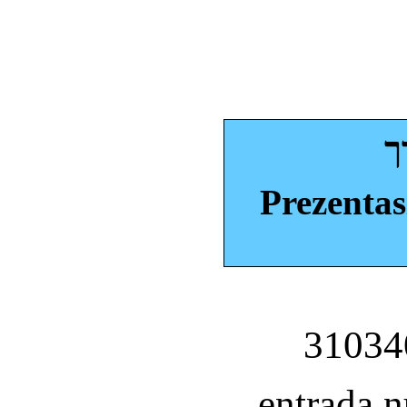
ך
Prezentas
entrada 