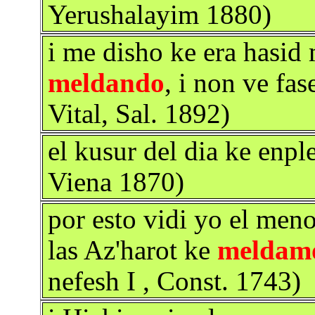
Yerushalayim 1880)
i me disho ke era hasid
meldando
, i non ve fa
Vital, Sal. 1892)
el kusur del dia ke enpl
Viena 1870)
por esto vidi yo el meno
las Az'harot ke
meldam
nefesh I , Const. 1743)