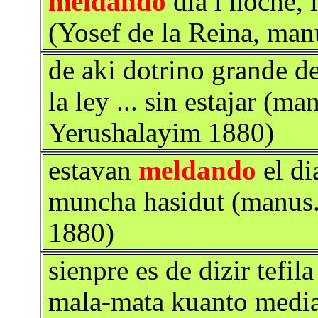
meldando
dia i noche, 
(Yosef de la Reina, man
de aki dotrino grande d
la ley ... sin estajar (m
Yerushalayim 1880)
estavan
meldando
el di
muncha hasidut (manus.
1880)
sienpre es de dizir tefil
mala-mata kuanto media