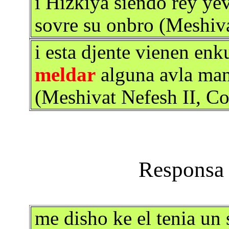
i Hizkiya siendo rey yev
sovre su onbro (Meshiva
i esta djente vienen enk
meldar
alguna avla mank
(Meshivat Nefesh II, Co
me disho ke el tenia un s