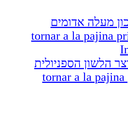
ון מעלה אדומים
tornar a la pajina pr
I
ר הלשון הספניולית
tornar a la pajina