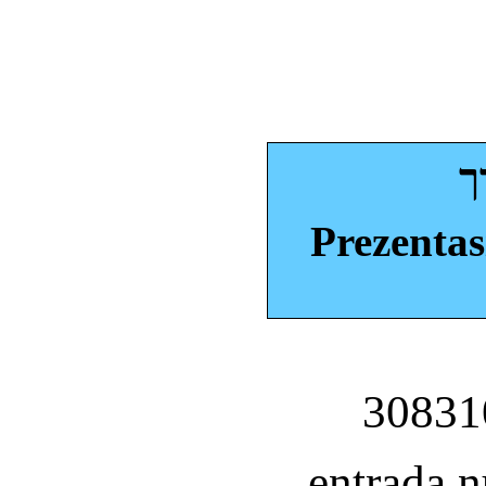
ך
Prezentas
entrada 