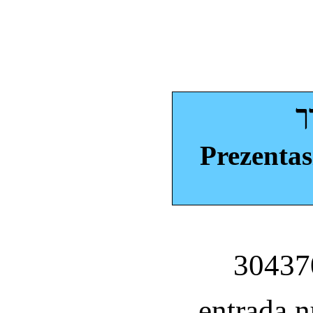
ך
Prezentas
entrada 