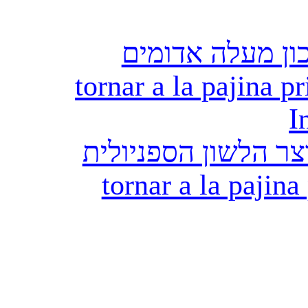
ון מעלה אדומים
tornar a la pajina pr
I
ר הלשון הספניולית
tornar a la pajina