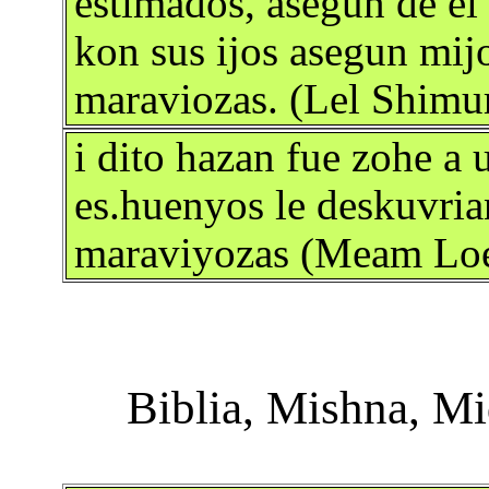
estimados, asegun de el k
kon sus ijos asegun mij
maraviozas. (Lel Shimu
i dito hazan fue zohe a 
es.huenyos le deskuvri
maraviyozas (Meam Loez