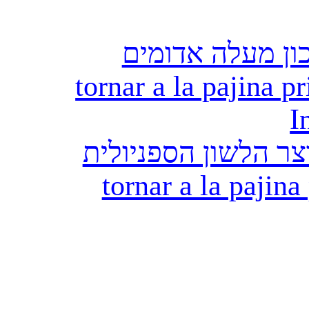
ון מעלה אדומים
tornar a la pajina pr
I
ר הלשון הספניולית
tornar a la pajina