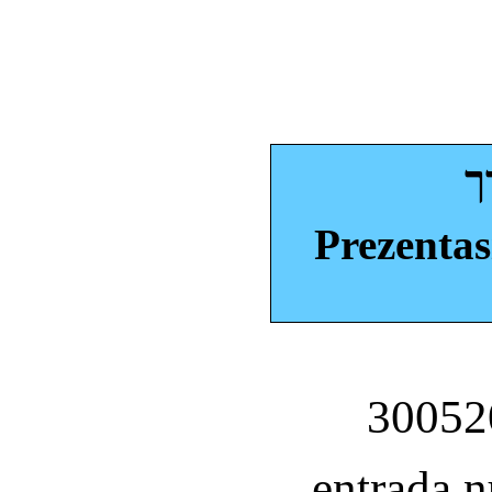
ך
Prezentas
entrada 