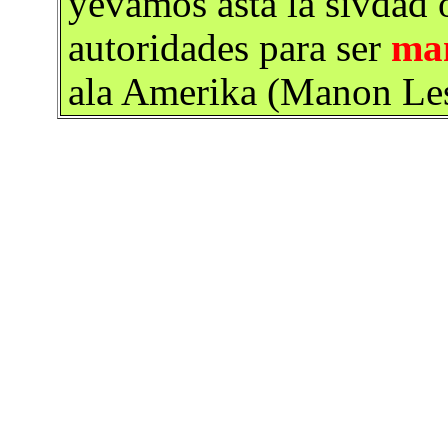
yevamos asta la sivdad 
autoridades para ser
ma
ala Amerika (Manon Les