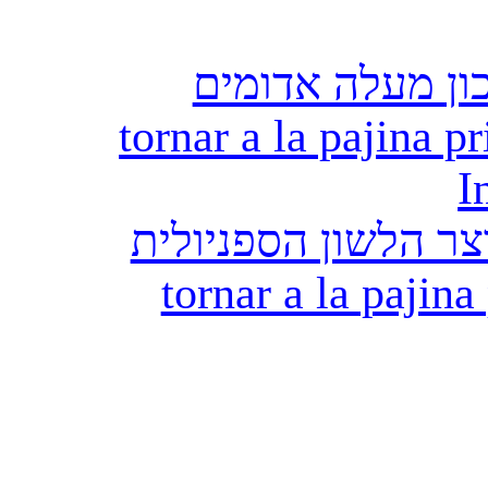
ון מעלה אדומים
tornar a la pajina pr
I
ר הלשון הספניולית
tornar a la pajina