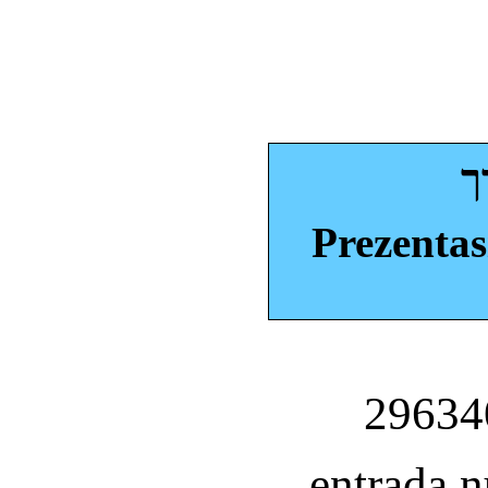
ך
Prezentas
entrada 