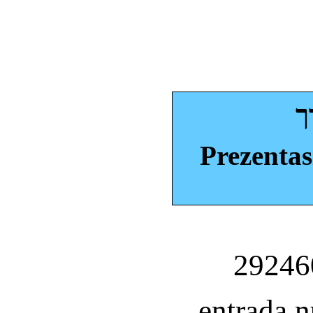
ך
Prezentas
entrada 