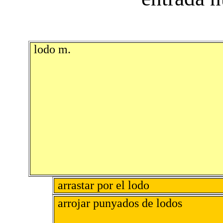
lodo m.
arrastar por el lodo
arrojar punyados de lodos