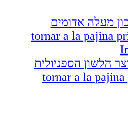
ון מעלה אדומים
tornar a la pajina pr
I
ר הלשון הספניולית
tornar a la pajina