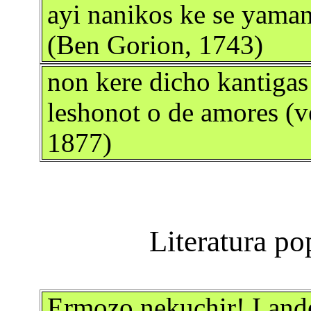
ayi nanikos ke se yaman
(Ben Gorion, 1743)
non kere dicho kantigas
leshonot o de amores (
1877)
Ermozo nekuchir! I ande