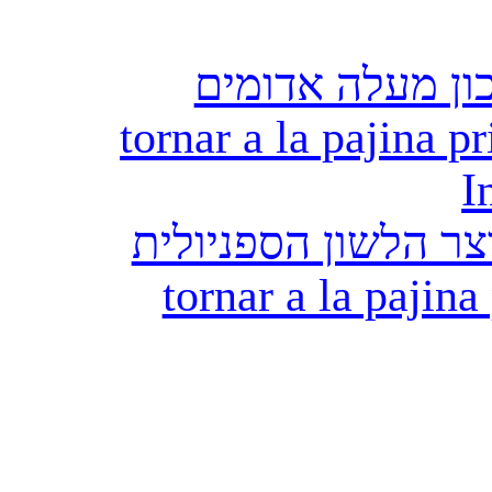
ון מעלה אדומים
tornar a la pajina pr
I
ר הלשון הספניולית
tornar a la pajina