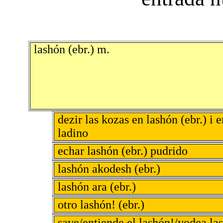
lashón (ebr.) m.
dezir las kozas en lashón (ebr.) i e
ladino
echar lashón (ebr.) pudrido
lashón akodesh (ebr.)
lashón ara (ebr.)
otro lashón! (ebr.)
save/entiende el lashón!/yodea la