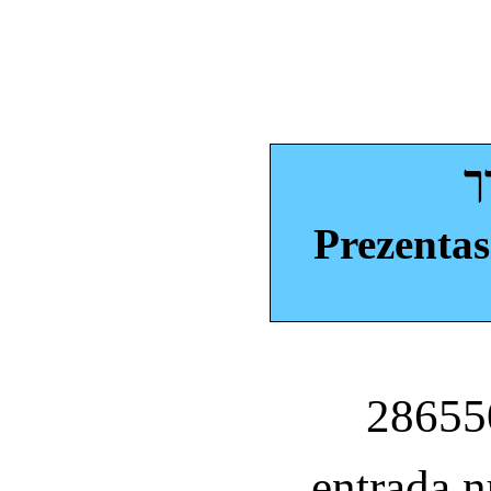
ך
Prezentas
entrada 