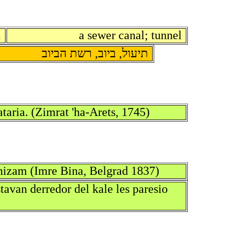
ב
a sewer canal; tunnel
תיעול, ביוב, רשת הביוב
aria. (Zimrat 'ha-Arets, 1745)
 nizam (Imre Bina, Belgrad 1837)
tavan derredor del kale les paresio