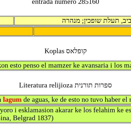
entrada numero 285160
יב, תעלת שופכין; מנהרה
קופלאס Koplas
n esto penso el mamzer ke avansaria i los mat
ספרות תורנית Literatura relijioza
n
lagum
de aguas, ke de esto no tuvo haber el
oro i esklamasion akarar ke los felahim ke es
ina, Belgrad 1837)