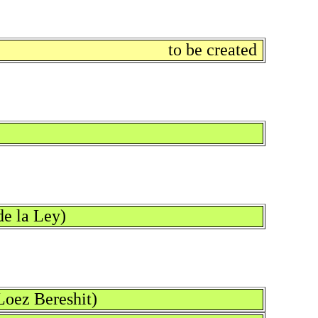
to be created
de la Ley)
 Loez Bereshit)