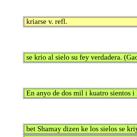
kriarse v. refl.
se krio al sielo su fey verdadera. (Ga
En anyo de dos mil i kuatro sientos i
bet Shamay dizen ke los sielos se kri