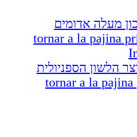
ון מעלה אדומים
tornar a la pajina pr
I
ר הלשון הספניולית
tornar a la pajina