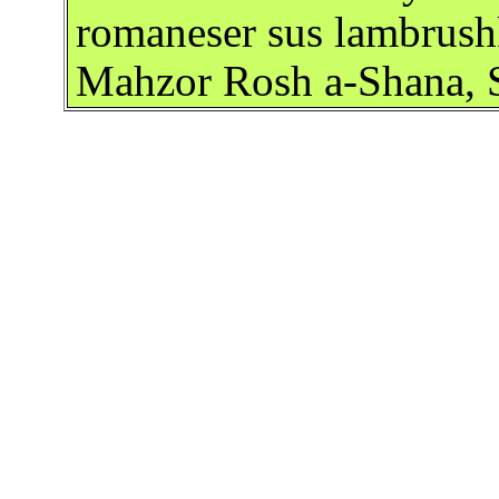
romaneser sus lambrus
Mahzor Rosh a-Shana, S