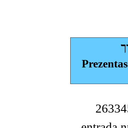
ך
Prezentas
entrada 