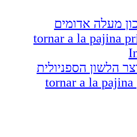
ון מעלה אדומים
tornar a la pajina pr
I
ר הלשון הספניולית
tornar a la pajina