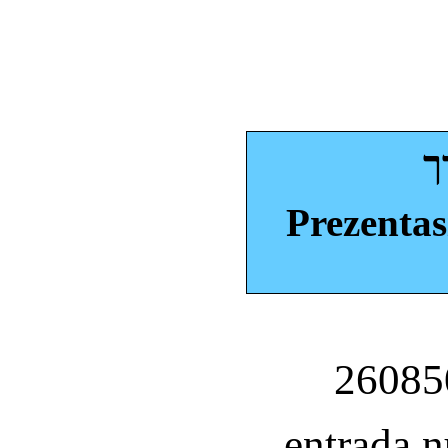
ך
Prezentas
entrada 